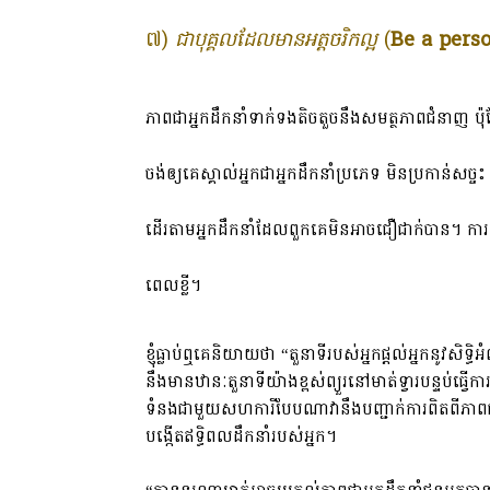
៧)
ជាបុគ្គលដែលមានអត្តចរិកល្អ
(
Be a pers
ភាពជាអ្នកដឹកនាំទាក់ទងតិចតួចនឹងសមត្ថភាពជំនាញ ប៉ុ
ចង់ឲ្យគេស្គាល់អ្នកជាអ្នកដឹកនាំប្រភេទ មិនប្រកាន់សច
ដើរតាមអ្នកដឹកនាំដែលពួកគេមិនអាចជឿជាក់បាន។ កា
ពេលខ្លី។
ខ្ញុំធ្លាប់ឮគេនិយាយថា “តួនាទីរបស់អ្នកផ្តល់អ្នកនូវសិទ
នឹងមានឋានៈតួនាទីយ៉ាងខ្ពស់ព្យួរនៅមាត់ទ្វារបន្ទប់ធ្វើ
ទំនងជាមួយសហការីបែបណាវានឹងបញ្ជាក់ការពិតពីភាពជាអ
បង្កើតឥទ្ធិពលដឹកនាំរបស់អ្នក។