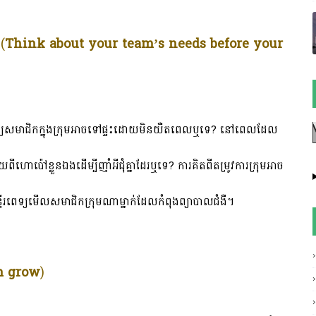
(
Think about your team’s needs before your
្បីឲ្យសមាជិកក្នុងក្រុមអាចទៅផ្ទះដោយមិនយឺតពេលឬទេ? នៅពេលដែល
យពីហោប៉ៅខ្លួនឯងដើម្បីញាំអីជុំគ្នាដែរឬទេ? ការគិតពីតម្រូវការក្រុមអាច
រពេទ្យមើលសមាជិកក្រុមណាម្នាក់ដែលកំពុងព្យាបាលជំងឺ។
m grow
)