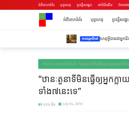
អំពីគេហទំព័រ
បុព្វហេតុ
ប្រវត្តិសង្ខេប
ទៅទំព័រដើម
Donat
អំពីគេហទំព័រ
បុព្វហេតុ
ប្រវត្តិសង្ខេ
ហេតុអ្វីបានជាអ្នកដឹកនាំឆ្នើមប្រើសំណួរ
ភាពជាអ្នកដឹកនាំ
Home
ភាពជាអ្នកដឹកនាំ
“ឋានៈតួនាទីមិនធ្វើឲ្យអ្នកក្លាយជាអ្នកដឹ
“ឋានៈតួនាទីមិនធ្វើឲ្យអ្នកក្លា
ទាំង៧នេះទេ”
July 04, 2016
សាម អ៊ីន