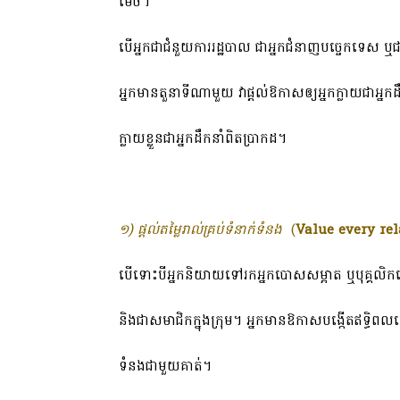
ម៉េច។
បើអ្នកជាជំនួយការរដ្ឋបាល ជាអ្នកជំនាញបច្ចេកទេស ឬ
អ្នកមានតួនាទីណាមួយ វាផ្តល់ឱកាសឲ្យអ្នកក្លាយជាអ្នក
ក្លាយខ្លួនជាអ្នកដឹកនាំពិតប្រាកដ។
១) ផ្តល់តម្លៃរាល់គ្រប់ទំនាក់ទំនង
(
Value every re
បើទោះបីអ្នកនិយាយទៅរកអ្នកបោសសម្អាត ឬបុគ្គលិកក្មេងៗ
និងជាសមាជិកក្នុងក្រុម។ អ្នកមានឱកាសបង្កើតឥទ្ធិព
ទំនងជាមួយគាត់។