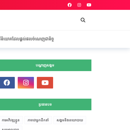
ផលចំណេញជានិច្ច
បណ្តាញសង្គម
ប្រធានបទ
ការអភិវឌ្ឍខ្លួន
ភាពជាអ្នកដឹកនាំ
សង្គមនិងនយោបាយ
សុខុមាលភាព