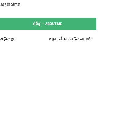
សុខុមាលភាព
អំពីខ្ញុំ -- ABOUT ME
្រវត្តិសង្ខេប
បុព្វហេតុនៃការកកើតគេហទំព័រ