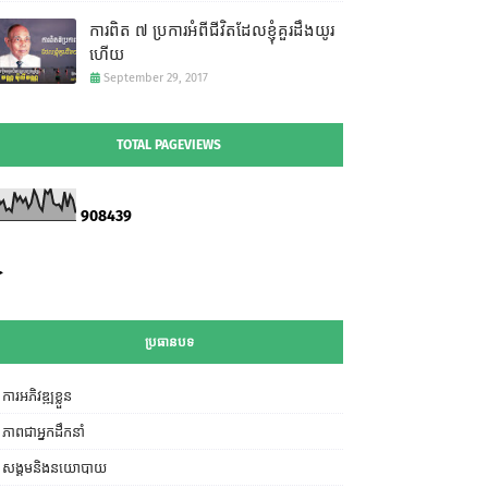
ការពិត ៧ ប្រការអំពីជីវិតដែលខ្ញុំគួរដឹងយូរ
ហើយ
September 29, 2017
TOTAL PAGEVIEWS
9
0
8
4
3
9
ប្រធានបទ
ការអភិវឌ្ឍខ្លួន
ភាពជាអ្នកដឹកនាំ
សង្គមនិងនយោបាយ