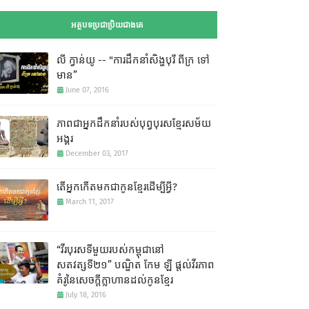
អត្ថបទប្រជាប្រិយជាងគេ
លី ក្វាន់យូ -- "ការដឹកនាំសិង្ហបុរី ពីក្រ ទៅ
មាន”
June 07, 2016
ភាពជាអ្នកដឹកនាំរបស់បុព្វបុរសខ្មែរសម័យ
អង្គរ
December 03, 2017
តើអ្នកកើតមកជាកូនខ្មែរដើម្បីអ្វី?
March 11, 2017
“វីរបុរសទីមួយរបស់កម្ពុជានៅ
សតវត្សទី២១” បណ្ឌិត កែម ឡី​ ផ្តល់វីរភាព
គំរូនៃសេចក្តីក្លាហានដល់កូនខ្មែរ
July 18, 2016