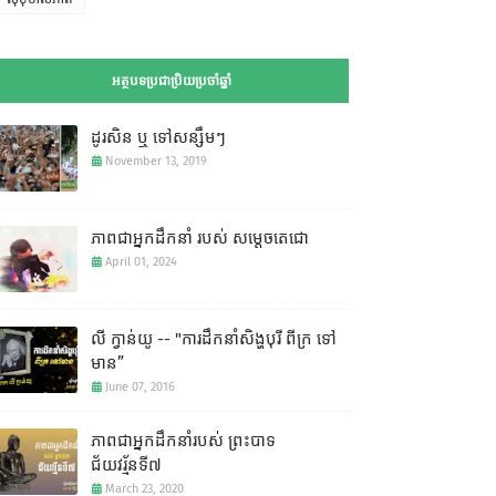
អត្ថបទប្រជាប្រិយប្រចាំឆ្នាំ
ដូរសិន ឬ ទៅសន្សឹមៗ
November 13, 2019
ភាពជាអ្នកដឹកនាំ របស់ សម្តេចតេជោ
April 01, 2024
លី ក្វាន់យូ -- "ការដឹកនាំសិង្ហបុរី ពីក្រ ទៅ
មាន”
June 07, 2016
ភាពជាអ្នកដឹកនាំរបស់ ព្រះបាទ
ជ័យវរ្ម័នទី៧
March 23, 2020