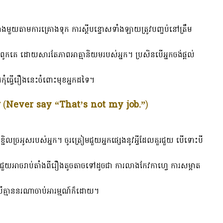
មួយតាមការគ្រោងទុក ការស្តីបន្ទោសទាំងឡាយត្រូវបញ្ចប់នៅត្រឹម
ល់ពូកគេ ដោយសារតែភាពអាត្មានិយមរបស់អ្នក។ ប្រសិនបើអ្នកចង់ផ្តល់
រកុំធ្វើរឿងនេះចំពោះមុខអ្នកដទៃ។
យ
(
Never say “That’s not my job.”
)
ជិលច្រអូសរបស់អ្នក។ ចូរត្រៀមជួយអ្នកផ្សេងនូវអ្វីដែលគួរជួយ បើទោះបី
ជួយអាចរាប់តាំងពីរឿងតូចតាចទៅដូចជា ការលាងកែវកាហ្វេ ការសម្អាត
ោះបីគ្មាននរណាចាប់អារម្មណ៍ក៏ដោយ។