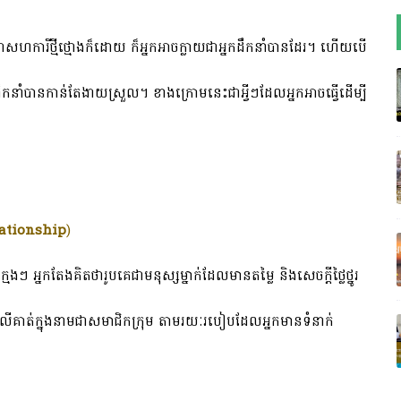
ជាសហការីថ្មីថ្មោងក៏ដោយ ក៏អ្នកអាចក្លាយជាអ្នកដឹកនាំបានដែរ។ ហើយបើ
ដឹកនាំបានកាន់តែងាយស្រួល។ ខាងក្រោមនេះជាអ្វីៗដែលអ្នកអាចធ្វើដើម្បី
lationship
)
 អ្នកតែងគិតថារូបគេជាមនុស្សម្នាក់ដែលមានតម្លៃ និងសេចក្តីថ្លៃថ្នូរ
លលើគាត់ក្នុងនាមជាសមាជិកក្រុម តាមរយៈរបៀបដែលអ្នកមានទំនាក់