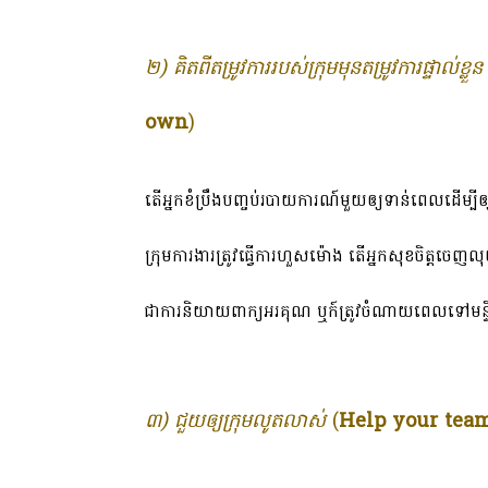
២) គិតពីតម្រូវការរបស់ក្រុមមុនតម្រូវការផ្ទាល់ខ្លួន
own
)
តើអ្នកខំប្រឹងបញ្ចប់របាយការណ៍មួយឲ្យទាន់ពេលដើម
ក្រុមការងារត្រូវធ្វើការហួសម៉ោង តើអ្នកសុខចិត្តចេញលុ
ជាការនិយាយពាក្យអរគុណ ឬក៍ត្រូវចំណាយពេលទៅមន្ទី
៣) ជួយឲ្យក្រុមលូតលាស់
(
Help your tea