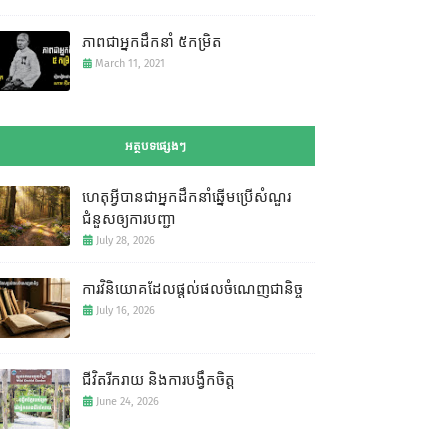
ភាពជាអ្នកដឹកនាំ ៥កម្រិត
March 11, 2021
អត្ថបទផ្សេងៗ
ហេតុអ្វីបានជាអ្នកដឹកនាំឆ្នើមប្រើសំណួរ
ជំនួសឲ្យការបញ្ជា
July 28, 2026
ការវិនិយោគដែលផ្តល់ផលចំណេញជានិច្ច
July 16, 2026
ជីវិតរីករាយ និងការបង្វឹកចិត្ត
June 24, 2026