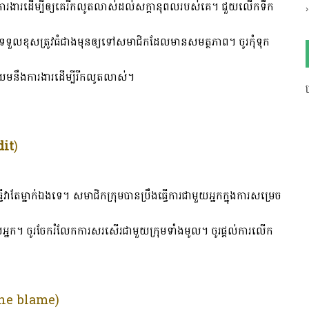
ុមការងារដើម្បីឲ្យគេរីកលូតលាស់ដល់សក្តានុពលរបស់គេ។ ជួយលើកទឹក
ល់ការទទួលខុសត្រូវធំជាងមុនឲ្យទៅសមាជិកដែលមានសមត្ថភាព។ ចូរកុំទុក
ប្រឈមនឹងការងារដើម្បីរីកលូតលាស់។
ប
dit
)
វាតែម្នាក់ឯងទេ។ សមាជិកក្រុមបានប្រឹងធ្វើការជាមួយអ្នកក្នុងការសម្រេច
្នក។ ចូរចែករំលែកការសរសើរជាមួយក្រុមទាំងមូល។ ចូរផ្តល់ការលើក
the blame
)