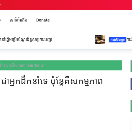
e
ប
ទៅទំព័រដើម
Donate
ជំនួសឲ្យការបញ្ជា
ការវិនិយោគដែលផ្តល់
ការអភិវឌ្ឍខ្លួន
កនាំទេ ប៉ុន្តែគឺសកម្មភាពទាំង៧នេះទេ”
យជាអ្នកដឹកនាំទេ ប៉ុន្តែគឺសកម្មភាព