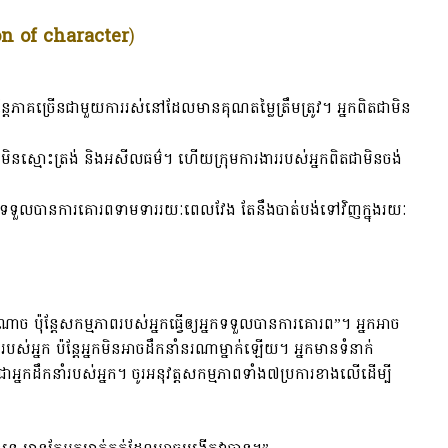
on of character
)
ន្តែភាគច្រើនជាមួយការរស់នៅដែលមានគុណតម្លៃត្រឹមត្រូវ។ អ្នកពិតជាមិន
្ចះ មិនស្មោះត្រង់ និងអសីលធម៌។ ហើយក្រុមការងាររបស់អ្នកពិតជាមិនចង់
រទទួលបានការគោរពទាមទាររយៈពេលវែង តែនឹងបាត់បង់ទៅវិញក្នុងរយៈ
្ធិអំណាច ប៉ុន្តែសកម្មភាពរបស់អ្នកធ្វើឲ្យអ្នកទទួលបានការគោរព”។ អ្នកអាច
ការរបស់អ្នក ប៉ន្តែអ្នកមិនអាចដឹកនាំនរណាម្នាក់ឡើយ។ អ្នកមានទំនាក់
្នកដឹកនាំរបស់អ្នក។ ចូរអនុវត្តសកម្មភាពទាំង៧ប្រការខាងលើដើម្បី