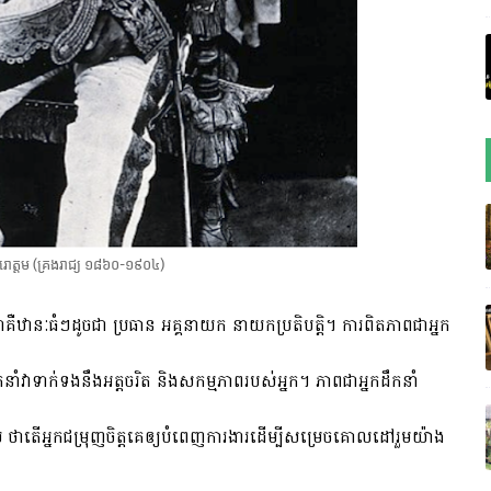
រោត្ដម (គ្រងរាជ្យ ១៨៦០-១៩០៤)
គិតថាគឺឋានៈធំៗដូចជា ប្រធាន អគ្គនាយក នាយកប្រតិបត្តិ។ ការពិតភាពជាអ្នក
នាំវាទាក់ទងនឹងអត្តចរិត និងសកម្មភាពរបស់អ្នក។ ភាពជាអ្នកដឹកនាំ
 ថាតើអ្នកជម្រុញចិត្តគេឲ្យបំពេញការងារដើម្បីសម្រេចគោលដៅរួមយ៉ាង