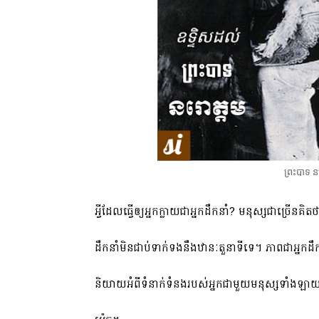
ព្រះបាទ ន
អ្វីដែលធ្វើឲ្យអ្នកក្លាយជាអ្នកដឹកនាំ? មនុស្សជាច្រើន
ដឹកនាំមិនជាប់ទាក់ទងនឹងឋានៈតួនាទីទេ។ ភាពជាអ្នកដឹក
និយាយអំពីទំនាក់ទំនងរបស់អ្នកជាមួយមនុស្សទាំងឡាយ