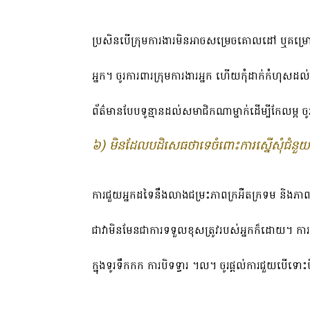
ប្រសិនបើក្រុមការងារមិនអាចសម្រេចគោលដៅ ឬគម្រោង
អ្នក។ ចូរការពារក្រុមការងារអ្នក ហើយកុំដាក់កំហុសដ
ព័ត៌មានបែបទូន្មានដល់សមាជិកណាម្នាក់ដើម្បីកែលម្អ ចូ
៦) មិនដែលបដិសេធថាទេចំពោះការស្នើសុំជំនួ
ការជួយអ្នកដទៃនឹងលាងជម្រះភាពក្រអឺតក្រទម និងភាពខ្
ជាវាមិនមែនជាការទទួលខុសត្រូវរបស់អ្នកក៏ដោយ។ ការ
ក្នុងទូរទឹកកក ការបិទទ្វារ ។ល។ ចូរផ្តល់ការជួយបើទ