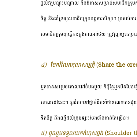
ផ្តល់វគ្គបណ្តុះបណ្តាល និងឱកាសសម្រាប់សមាជិកក្រ
ចិត្ត និងគាំទ្រឲ្យសមាជិកក្រុមបន្តការសិក្សា។ ប្រគ
សមាជិកក្រុមឲ្យធ្វើការក្នុងភាពអន់ថយ ត្រូវរុញឲ្យគេ
៤)
ចែករំលែកគុណសម្បត្តិ
(
Share the cre
អ្នកបានសម្រេចគោលដៅចំបងមួយ ក៏ប៉ុន្តែអ្នកមិនមែនធ្វើ
គោលដៅនេះ។ ចូរជំរាបទៅថ្នាក់ដឹកនាំថានរណាបានជួយអ
ទឹកចិត្ត និងពន្លឺដល់ក្រុមឲ្យរះចែងចាំងកាន់តែច្រើន។
៥)
ចូលរួមទទួលយកកំហុសឆ្គង
(
Shoulder 