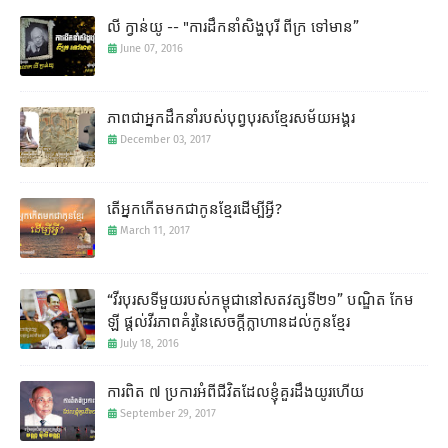
លី ក្វាន់យូ -- "ការដឹកនាំសិង្ហបុរី ពីក្រ ទៅមាន”
June 07, 2016
ភាពជាអ្នកដឹកនាំរបស់បុព្វបុរសខ្មែរសម័យអង្គរ
December 03, 2017
តើអ្នកកើតមកជាកូនខ្មែរដើម្បីអ្វី?
March 11, 2017
“វីរបុរសទីមួយរបស់កម្ពុជានៅសតវត្សទី២១” បណ្ឌិត កែម
ឡី​ ផ្តល់វីរភាពគំរូនៃសេចក្តីក្លាហានដល់កូនខ្មែរ
July 18, 2016
ការពិត ៧ ប្រការអំពីជីវិតដែលខ្ញុំគួរដឹងយូរហើយ
September 29, 2017