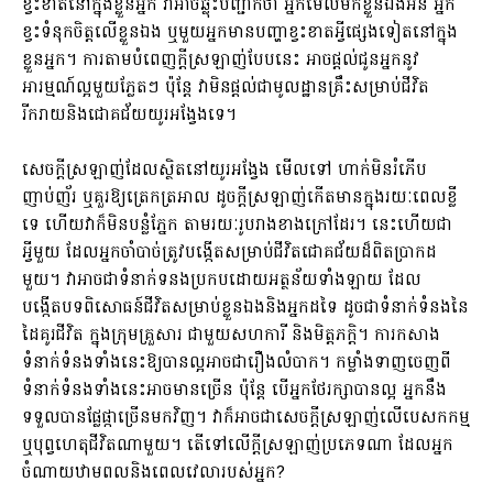
ខ្វះខាតនៅក្នុងខ្លួនអ្នក វាអាចឆ្លុះបញ្ជាក់ថា អ្នកមើលមកខ្លួនឯងអន់ អ្នក
ខ្វះទំនុកចិត្តលើខ្លួនឯង ឬមួយអ្នកមានបញ្ហាខ្វះខាតអ្វីផ្សេងទៀតនៅក្នុង
ខ្លួនអ្នក។ ការតាមបំពេញក្តីស្រឡាញ់បែបនេះ អាចផ្តល់ជូនអ្នកនូវ
អារម្មណ៍ល្អមួយភ្លែតៗ ប៉ុន្តែ វាមិនផ្តល់ជាមូលដ្ឋានគ្រឹះសម្រាប់ជីវិត
រីករាយនិងជោគជ័យយូរអង្វែងទេ។
សេចក្តីស្រឡាញ់ដែលស្ថិតនៅយូរអង្វែង មើលទៅ ហាក់មិនរំភើប
ញាប់ញ័រ ឬគួរឱ្យត្រេកត្រអាល ដូចក្តីស្រឡាញ់កើតមានក្នុងរយៈពេលខ្លី
ទេ ហើយវាក៏មិនបន្លំភ្នែក តាមរយៈរូបរាងខាងក្រៅដែរ។ នេះហើយជា
អ្វីមួយ ដែលអ្នកចាំបាច់ត្រូវបង្កើតសម្រាប់ជីវិតជោគជ័យដ៏ពិតប្រាកដ
មួយ។ វាអាចជាទំនាក់ទនងប្រកបដោយអត្ថន័យទាំងឡាយ ដែល
បង្កើតបទពិសោធន៍ជីវិតសម្រាប់ខ្លួនឯងនិងអ្នកដទៃ ដូចជាទំនាក់ទំនងនៃ
ដៃគូរជីវិត ក្នុងក្រុមគ្រួសារ ជាមួយសហការី និងមិត្តភក្តិ។ ការកសាង
ទំនាក់ទំនងទាំងនេះឱ្យបានល្អអាចជារឿងលំបាក។ កម្លាំងទាញចេញពី
ទំនាក់ទំនងទាំងនេះអាចមានច្រើន ប៉ុន្តែ បើអ្នកថែរក្សាបានល្អ អ្នកនឹង
ទទួលបានផ្លែផ្កាច្រើនមកវិញ។​ វាក៏អាចជាសេចក្តីស្រឡាញ់លើបេសកកម្ម​
ឬបុព្វហេតុជីវិតណាមួយ។ តើទៅលើក្តីស្រឡាញ់ប្រភេទណា ដែលអ្នក
ចំណាយឋាមពលនិងពេលវេលារបស់អ្នក?