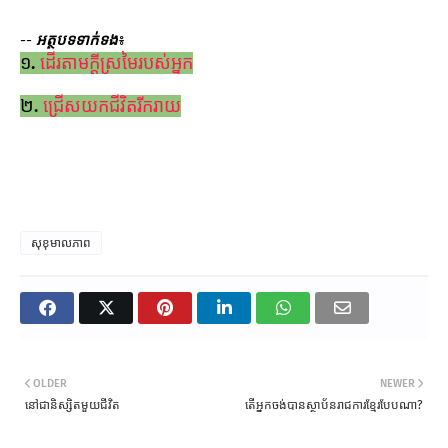
--
អត្ថបទទាក់ទង
៖
១.​​
ដើរតាមក្តីស្រមៃរបស់អ្នក
២.​
ជ្រើសយកជីវិតរីករាយ
សុខុមាលភាព
OLDER
NEWER
នៅជានិស្សិតមួយជីវិត
តើអ្នកចង់បានស្ថាប័នរាជការខ្មែរបែបណា?