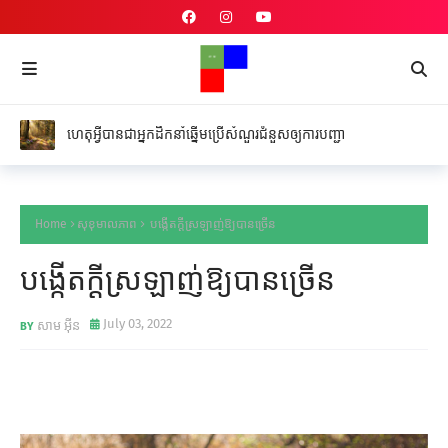
ហេតុអ្វីបានជាអ្នកដឹកនាំឆ្នើមប្រើសំណួរជំនួសឲ្យការបញ្ជា
Home
សុខុមាលភាព
បង្កើតក្តីស្រឡាញ់ឱ្យបានច្រើន
បង្កើតក្តីស្រឡាញ់ឱ្យបានច្រើន
July 03, 2022
សាម អ៊ីន