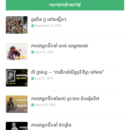
អត្ថបទប្រជាប្រិយប្រចាំឆ្នាំ
ដូរសិន ឬ ទៅសន្សឹមៗ
November 13, 2019
ភាពជាអ្នកដឹកនាំ របស់ សម្តេចតេជោ
April 01, 2024
លី ក្វាន់យូ -- "ការដឹកនាំសិង្ហបុរី ពីក្រ ទៅមាន”
June 07, 2016
ភាពជាអ្នកដឹកនាំរបស់ ព្រះបាទ ជ័យវរ្ម័នទី៧
March 23, 2020
ភាពជាអ្នកដឹកនាំ ៥កម្រិត