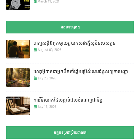
March 11, 2021
អត្ថបទផ្សេងៗ
ពាក្យសម្តីឪពុកម្តាយជួយកសាងក្តីសុបិនរបស់កូន
August 03, 2026
ហេតុអ្វីបានជាអ្នកដឹកនាំឆ្នើមប្រើសំណួរជំនួសឲ្យការបញ្ជា
July 28, 2026
ការវិនិយោគដែលផ្តល់ផលចំណេញជានិច្ច
July 16, 2026
អត្ថបទប្រជាប្រិយជាងគេ