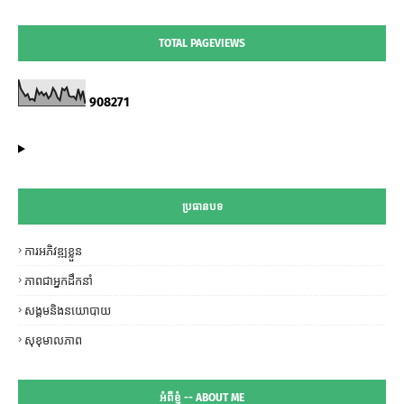
TOTAL PAGEVIEWS
9
0
8
2
7
1
ប្រធានបទ
ការអភិវឌ្ឍខ្លួន
ភាពជាអ្នកដឹកនាំ
សង្គមនិងនយោបាយ
សុខុមាលភាព
អំពីខ្ញុំ -- ABOUT ME