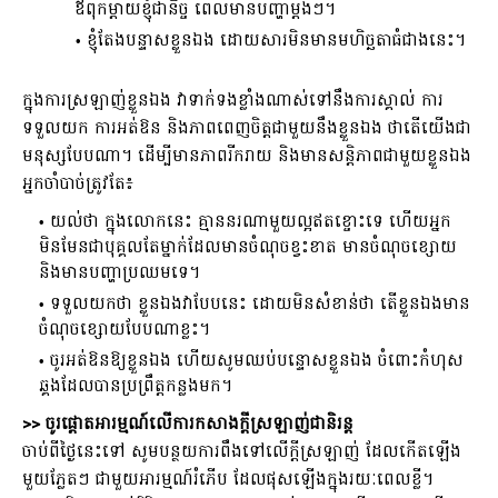
ឪពុកម្តាយខ្ញុំជានិច្ច ពេលមានបញ្ហាម្តងៗ។
ខ្ញុំតែងបន្ទាសខ្លួនឯង ដោយសារមិនមានមហិច្ឆតាធំជាងនេះ។
ក្នុងការស្រឡាញ់ខ្លួនឯង វាទាក់ទងខ្លាំងណាស់ទៅនឹងការស្គាល់ ការ
ទទួលយក ការអត់ឱន និងភាពពេញចិត្តជាមួយនឹងខ្លួនឯង ថាតើយើងជា
មនុស្សបែបណា។ ដើម្បីមានភាពរីករាយ និងមានសន្តិភាពជាមួយខ្លួនឯង
អ្នកចាំបាច់ត្រូវតែ៖
យល់ថា ក្នុងលោកនេះ គ្មាននរណាមួយល្អឥតខ្ចោះទេ ហើយអ្នក
មិនមែនជាបុគ្គលតែម្នាក់ដែលមានចំណុចខ្វះខាត មានចំណុចខ្សោយ
និងមានបញ្ហាប្រឈមទេ។
ទទួលយកថា ខ្លួនឯងវាបែបនេះ ដោយមិនសំខាន់ថា តើខ្លួនឯងមាន
ចំណុចខ្សោយបែបណាខ្លះ។
ចូរអត់ឱនឱ្យខ្លួនឯង ហើយសូមឈប់បន្ទោសខ្លួនឯង ចំពោះកំហុស
ឆ្គងដែលបានប្រព្រឹត្តកន្លងមក។
>> ចូរផ្តោតអារម្មណ៍លើការកសាងក្តីស្រឡាញ់ជានិរន្ត
ចាប់ពីថ្ងៃនេះទៅ សូមបន្ថយការពឹងទៅលើក្តីស្រឡាញ់ ដែលកើតឡើង
មួយភ្លែតៗ ជាមួយអារម្មណ៍រំភើប ដែលផុសឡើងក្នុងរយៈពេលខ្លី។