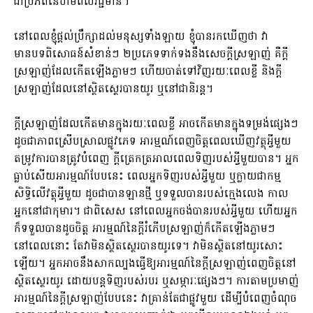
ជាប្រភពនៃឋាមពលវិជ្ជមាន។​
នៅពេលខ្ញុំផ្តល់ប្រឹក្សាដល់មនុស្សទាំងឡាយ​ ខ្ញុំបានរកឃើញថា​ វា
មានបទពិសោធន៍សំខាន់ៗ ២ប្រភេទទាក់ទងនឹងសេចក្តីស្រឡាញ់ គឺក្តី
ស្រឡាញ់ដែលកើតឡើងភ្លាមៗ ហើយបាត់ទៅវិញរយៈពេលខ្លី និងក្តី
ស្រឡាញ់ដែលនៅស្ថិតស្ថេរបានយូរ​​ ឬនៅជានិរន្ត។
ក្តីស្រឡាញ់ដែលកើតមានក្នុងរយៈពេលខ្លី អាចកើតមានក្នុងទម្រង់ផ្សេងៗ
ដូចជាភាពស្រើបស្រាលផ្លូវភេទ អារម្មណ៍ពេញចិត្តពេលឃើញវត្ថុអ្វីមួយ
តម្រូវការបានត្រូវបំពេញ ក្តីត្រេកត្រអាលពេលទិញរបស់អ្វីមួយបាន។ អ្នក
ធ្លាប់សើយអារម្មណ៍បែបនេះ ពេលអ្នកទិញរបស់អ្វីមួយ ឬក្លាយជាកម្ម
សិទ្ធិលើវត្ថុអ្វីមួយ ដូចជាបានឡានថ្មី ឬទទួលបានរបស់ក្មេងលេង កាល
អ្នកនៅជាកុមារ។ ជាពិសេស នៅពេលអ្នកចង់បានរបស់អ្វីមួយ ហើយអ្នក
ក៏ទទួលបានដូចចិត្ត អារម្មណ៍នៃក្តីរំភើបស្រឡាញ់ក៏កើតឡើងភ្លាមៗ
នៅពេលនោះ តែវាមិនស្ថិតស្ថេរបានយូរទេ។ វាមិនស្ថិតនៅយូរសោះ
ឡើយ។ អ្នកអាចនឹងសាកល្បងធ្វើឱ្យអារម្មណ៍នៃក្តីស្រឡាញ់ពេញចិត្តនៅ
ស្ថិតស្ថេរយូរ ដោយបន្តទិញរបស់របរ ឬសម្ភារៈផ្សេងៗ។ ការតាមប្រមាញ់
អារម្មណ៍នៃក្តីស្រឡាញ់បែបនេះ វាគ្រាន់តែជាផ្លូវមួយ ដើម្បីបំពេញចំណុច