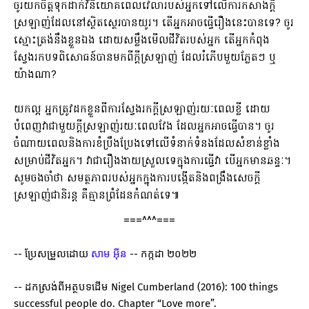
ចូរយកចិត្តទុកដាក់វិនិយោគពេលវេលារបស់អ្នកទៅលើការកសាងក្តី
ស្រឡាញ់ដែលនៅស្ថិតស្ថេរបានយូរ។ តើអ្នកអាចធ្វើរឿងនេះបានទេ? ចូរ
ស្មោះត្រង់នឹងខ្លួនឯង ដោយសម្លឹងមើលជីវិតរបស់អ្នក តើអ្នកកំពុង
ស្វែងរកបទពិសោធន៍បានមកពីក្តីស្រឡាញ់ ដែលរំភើបមួយភ្លែតៗ ឬ
យ៉ាងណា?
យកល្អ អ្នកត្រូវដកខ្លួនពីការស្វែងរកក្តីស្រឡាញ់រយៈពេលខ្លី ដោយ
បំពេញវាជាមួយក្តីស្រឡាញ់រយៈពេលវែង ដែលអ្នកអាចធ្វើបាន។ ចូរ
ចំណាយពេលនិងការខំប្រឹងប្រែងទៅលើទំនាក់ទំនងដែលសំខាន់ខ្លាំង
សម្រាប់ជីវិតអ្នក។ វាជារឿងងាយស្រួលទេក្នុងការធ្វើវា បើអ្នកមានឆន្ទៈ។
សូមចងចាំថា​ សមត្ថភាពរបស់អ្នកក្នុងការបង្កើតនិងពង្រឹងសេចក្តី
ស្រឡាញ់ជានិរន្ត​ គឺគ្មានព្រំដែនកំណត់ទេ៕
===^^^===   
-- ប្រែសម្រួលដោយ
សាម អុីន
-- កក្កដា ២០២២
-- ដកស្រង់ពីអត្ថបទដើម Nigel Cumberland (2016): 100 things
successful people do. Chapter “Love more”.