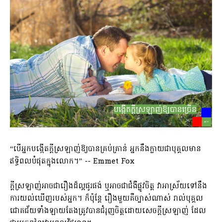
“បើអ្នកបង្កើតក្តីស្រឡាញ់ឱ្យបានគ្រប់គ្រាន់​ អ្នកនឹងក្លាយជាបុគ្គលមាន
ឥទ្ធិពលបំផុតក្នុងលោក។” -- Emmet Fox
ក្តីស្រឡាញ់អាចជារឿងដ៏ល្អផូរផង់​ ឬអាចជាជំងឺផ្លូវចិត្ត វាអាស្រ័យទៅនឹង
ការយល់ឃើញរបស់អ្នក។​​​​ ក៏ប៉ុន្តែ​ រឿងមួយគឺច្បាស់ណាស់​ រាល់បុគ្គល
ជោគជ័យទាំងឡាយតែងត្រូវបានជំរុញចិត្តដោយសេចក្តីស្រឡាញ់​ ដែល