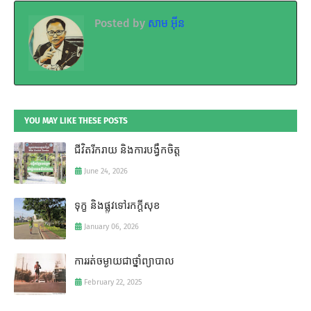
Posted by
សាម អ៊ីន
YOU MAY LIKE THESE POSTS
ជីវិតរីករាយ និងការបង្វឹកចិត្ត
June 24, 2026
ទុក្ខ និងផ្លូវទៅរកក្តីសុខ
January 06, 2026
ការរត់ចម្ងាយជាថ្នាំព្យាបាល
February 22, 2025