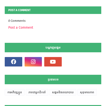
POST A COMMENT
0 Comments
Post a Comment
បណ្តាញសង្គម
ប្រធានបទ
ការអភិវឌ្ឍខ្លួន
ភាពជាអ្នកដឹកនាំ
សង្គមនិងនយោបាយ
សុខុមាលភាព