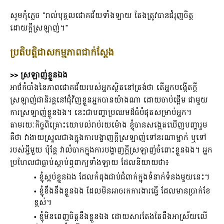
សូមកុំភ្លេច "រាល់បុគ្គលជោគជ័យទាំងឡាយ តែងត្រូវបានជំរុញចិត្ត
ដោយក្តីស្រឡាញ់។"
ប្រតិបត្តិជាសកម្មភាពជាក់ស្តែង
>> ស្រឡាញ់ខ្លួនឯង
អាថ៌កំបាំងនៃភាពជោគជ័យរបស់អ្នកស្ថិតនៅត្រង់ថា តើអ្នកបង្កើតក្តី
ស្រឡាញ់ជានិរន្តនៅជុំវិញខ្លួនអ្នកបានយ៉ាងណា ដោយចាប់ផ្តើម ជាមួយ
ការស្រឡាញ់ខ្លួនឯង។ នេះជាបញ្ហាប្រឈមដ៏ធំបំផុតសម្រាប់អ្នក។
តាមរយៈកិច្ចពិគ្រោះយោបល់រាប់រយម៉ោង ខ្ញុំបានសង្កេតឃើញបញ្ហារួម
គឺថា វាងាយស្រួលជាងក្នុងការបង្ហាញក្តីស្រឡាញ់ទៅនរណាម្នាក់ ឬទៅ
របស់អ្វីមួយ ប៉ុន្តែ វាលំបាកក្នុងការបង្ហាញក្តីស្រឡាញ់ចំពោះខ្លួនឯង។ អ្នក
ប្រហែលជាធ្លាប់ស្តាប់ឮពាក្យទាំងឡាយ ដែលនិយាយថា៖
ខ្ញុំស្អប់ខ្លួនឯង ដែលកំពុងជាប់ជំពាក់ក្នុងទំនាក់ទំនងមួយនេះ។
ខ្ញុំខឹងនឹងខ្លួនឯង ដែលមិនអាចរកការងារធ្វើ ដែលមានប្រាក់ខែ
ខ្ពស់។
ខ្ញុំមិនពេញចិត្តនឹងខ្លួនឯង ដោយសារតែងតែពឹងអាស្រ័យលើ