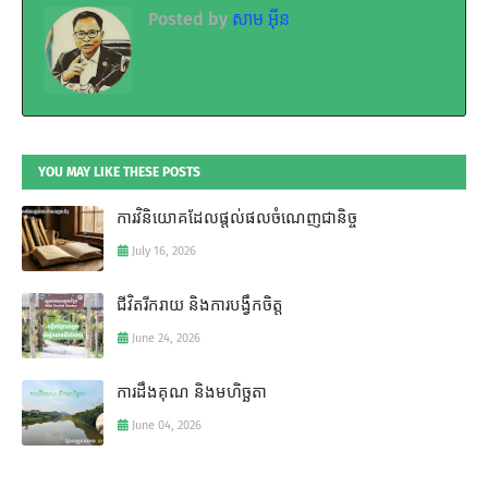
Posted by
សាម អ៊ីន
YOU MAY LIKE THESE POSTS
ការវិនិយោគដែលផ្តល់ផលចំណេញជានិច្ច
July 16, 2026
ជីវិតរីករាយ និងការបង្វឹកចិត្ត
June 24, 2026
ការដឹងគុណ និងមហិច្ឆតា
June 04, 2026