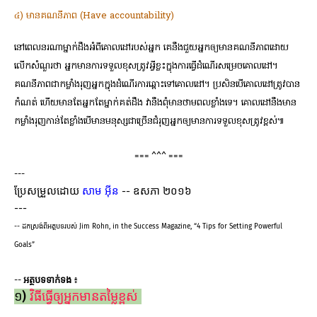
៤) មានគណនីភាព (Have accountability)
នៅពេលនរណាម្នាក់ដឹងអំពីគោលដៅរបស់អ្នក គេនឹងជួយអ្នកឲ្យមានគណនីភាព​ដោយ
លើកសំណួរថា អ្នកមាន​ការ​ទទួលខុសត្រូវ​អ្វីខ្លះក្នុងការធ្វើដំណើរ​សម្រេចគោលដៅ។
គណនីភាពជាកម្លាំងរុញអ្នក​ក្នុងដំណើរការឆ្ពោះទៅគោលដៅ។ ប្រសិនបើគោលដៅ​ត្រូវបាន
កំណត់ ហើយមានតែអ្នកតែម្នាក់គត់ដឹង វានឹងពុំមានថាមពលខ្លាំងទេ។ គោលដៅនឹងមាន​
កម្លាំង​រុញកាន់តែខ្លាំង​បើមានមនុស្សជាច្រើនជំរុញអ្នកឲ្យមានការទទួលខុសត្រូវខ្ពស់៕
=== ^^^ ===
---
ប្រែសម្រួលដោយ
សាម អ៊ីន
-- ឧសភា ២០១៦
---
-- ដកស្រង់ពីអត្ថបទរបស់ Jim Rohn, in the Success Magazine, “4 Tips for Setting Powerful
Goals”
--
អត្ថបទទាក់ទង
៖
១)
វិធីធ្វើឲ្យអ្នកមានតម្លៃខ្ពស់