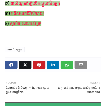
២)
៣សំណួរដើម្បីលើកស្ទួយជីវិតអ្នក
៣)
ជ្រើសយកជីវិតរីករាយ
៤)
ស្តាប់បេះដូងរបស់អ្នក
ការអភិវឌ្ឍខ្លួន
OLDER
NEWER
ណែលសិន ម៉ាន់ដេឡា​ -- វីរបុរសចុងក្រោយ
លក្ខណៈពិសេស ៧ប្រការរបស់បុគ្គលដែល
ក្នុងសតវត្សទី២០
មានភាពធន់