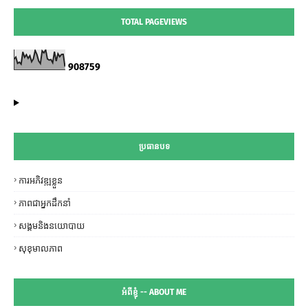
TOTAL PAGEVIEWS
9
0
8
7
5
9
ប្រធានបទ
ការអភិវឌ្ឍខ្លួន
ភាពជាអ្នកដឹកនាំ
សង្គមនិងនយោបាយ
សុខុមាលភាព
អំពីខ្ញុំ -- ABOUT ME