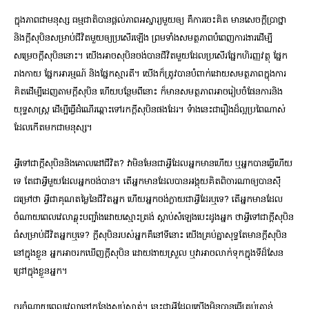
ក្នុងភាពជាមនុស្ស ធម្មជាតិបានផ្តល់ភាពអស្ចារ្យមួយឲ្យ គឺការចេះគិត មានសេចក្តីប្រាថ្នា
និងក្តីសុបិនសម្រាប់ជីវិតមួយឲ្យ​ប្រសើរឡើង ព្រមទាំងសមត្ថភាពបំពេញការងារដើម្បី
សម្រេចក្តីសុបិននោះ។ យើងអាចសុបិនចង់បានជីវិតមួយដែលប្រសើរ​ផ្នែកហិរញ្ញវត្ថុ ផ្នែក
រាងកាយ ផ្នែកអារម្មណ៍ និងផ្នែកស្មារតី។ យើងក៏ត្រូវបានបំពាក់ដោយសមត្ថភាព​ក្នុងការ
គិតដើម្បីដេញតាមក្តីសុបិន​ ហើយបន្ថែមពីនោះ ក៏មាន​សមត្ថភាពអាចរៀបចំផែនការនិង
យុទ្ធសាស្រ្ត ដើម្បីធ្វើដំណើរឆ្ពោះទៅរក​ក្តីសុបិនផងដែរ។ ទំាងនេះជារឿង​ដ៏ល្អ​ប្រពៃណាស់
ដែលកើតមកជាមនុស្ស។
អ្វីទៅជាក្តីសុបិននិងគោលដៅជីវិត? វាមិនមែនជាអ្វីដែលអ្នកមានហើយ ឬអ្នកបានធ្វើហើយ
ទេ តែជាអ្វីមួយដែល​អ្នកចង់បាន។ តើអ្នកមានដែលបានអង្គុយគិតពិចារណាឲ្យបានស៊ី
ជម្រៅថា អ្វីជាគុណតម្លៃនៃជីវិតអ្នក ហើយអ្នកចង់ក្លាយជាអ្វីដែរឬទេ? តើអ្នកមានដែល
ចំណាយពេលវេលាឆ្លុះបញ្ចាំងដោយស្មោះត្រង់ ស្តាប់សំឡេងបេះដូងអ្នក ថាអ្វីទៅជាក្តីសុបិន
ធំសម្រាប់ជីវិតអ្នកឬទេ? ក្តីសុបិនរបស់អ្នកគឺនៅទីនោះ យើងគ្រប់គ្នាសុទ្ធតែមានក្តីសុបិន
នៅក្នុងខ្លួន អ្នកអាចរកឃើញក្តីសុបិន ដោយងាយស្រួល ឬវាអាច​លាក់ទុក​ក្នុងទីដ៏សែន
ជ្រៅក្នុងខ្លួនអ្នក។
ចូរចំណាយពេលវេលានៅកន្លែងស្ងប់ស្ងាត់។ នេះជាអ្វីដែលយើង​មិនបានធ្វើគ្រប់គ្រាន់