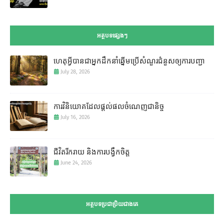
អត្ថបទផ្សេងៗ
ហេតុអ្វីបានជាអ្នកដឹកនាំឆ្នើមប្រើសំណួរជំនួសឲ្យការបញ្ជា
July 28, 2026
ការវិនិយោគដែលផ្តល់ផលចំណេញជានិច្ច
July 16, 2026
ជីវិតរីករាយ និងការបង្វឹកចិត្ត
June 24, 2026
អត្ថបទប្រជាប្រិយជាងគេ