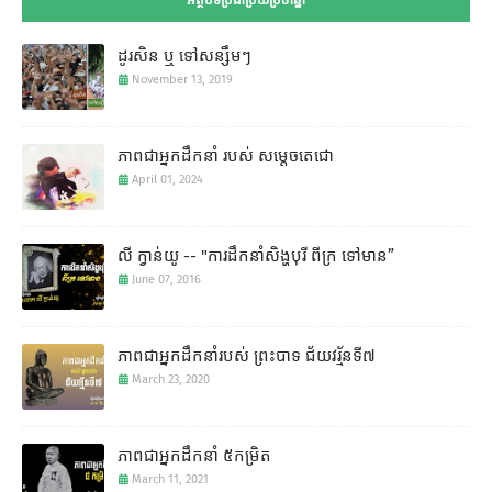
អត្ថបទប្រជាប្រិយប្រចាំឆ្នាំ
ដូរសិន ឬ ទៅសន្សឹមៗ
November 13, 2019
ភាពជាអ្នកដឹកនាំ របស់ សម្តេចតេជោ
April 01, 2024
លី ក្វាន់យូ -- "ការដឹកនាំសិង្ហបុរី ពីក្រ ទៅមាន”
June 07, 2016
ភាពជាអ្នកដឹកនាំរបស់ ព្រះបាទ ជ័យវរ្ម័នទី៧
March 23, 2020
ភាពជាអ្នកដឹកនាំ ៥កម្រិត
March 11, 2021