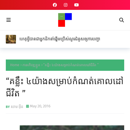
ហេតុអ្វីបានជាអ្នកដឹកនាំឆ្នើមប្រើសំណួរជំនួសឲ្យការបញ្ជា
Home
ការអភិវឌ្ឍខ្លួន
“គន្លឹះ ៤យ៉ាងសម្រាប់កំណត់គោលដៅជីវិត ”
“គន្លឹះ ៤យ៉ាងសម្រាប់កំណត់គោលដៅ
ជីវិត ”
May 20, 2016
សាម អ៊ីន