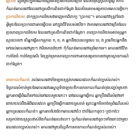
ធ្វើបាន
: រឿងមួយក្នុងចំណោមរឿងឥតប្រយោជន៍ជាច្រើន ដែលមនុស្សចូលចិត្តធ្វើ គឺការ
កំណត់គោលដៅដែលនៅហួសពីការ​ពិតជាក់ស្តែង ដែលមិនអាចសម្រេចបានសោះឡើយ។
ប្រាកដនិយម
: ពាក្យប្រាកដនិយមវាចេញមកពីពាក្យ “ប្រាកដ”។ គោលដៅវាត្រូវតែជា
អ្វីមួយ​ដែលប្រាកដ​ជាអាចធ្វើបាន ​នៅក្នុងជីវិតរបស់យើង។ វាមានគោលដៅជាច្រើនដែល
គ្មានភាព​ប្រាកដនិយម ដែលនៅហួសពីការពិត​ជាក់ស្តែង។ ភាពប្រាកដនិយម​អាចឲ្យអ្នក
ស្មានបានថា បើអ្នកធ្វើសកម្មភាព ក, ខ, គ អ្នកនឹងបានលទ្ធផល ឃ, ង រួចហើយអ្នកនឹង
ទៅដល់គោលដៅមួយ។ វាមិនមានន័យថា កុំកំណត់គោលដៅឲ្យធំពេកទេ។ គោលដៅជីវិត
កាន់តែធំ កាន់តែប្រសើរ តែត្រូវឲ្យមានភាពប្រាកដថា​អាចសម្រេចបាន​ជាមួយ​ស្ថានការណ៍
ជាក់ស្តែង។
មានកាលកំណត់
: រាល់គោលដៅទាំងឡាយត្រូវមានពេលវេលាកំណត់ច្បាស់លាស់។
ទិដ្ឋភាពសំខាន់មួយ​នៃគោលដៅ​អស្ចារ្យទំាងឡាយគឺការមានកាលកំណត់​ចុងបញ្ចប់មួយថា
អ្នកអាចធ្វើដំណើរទៅ​ដល់​នៅពេលមួយនោះ។ នៅពេលអ្នកធ្វើការ អ្នកប្រឹងដើរសំដៅទៅ​
ដោយយល់ដឹង​អំពីពេលវេលា អ្នកប្រឹងធ្វើការដោយរួសរាន់ ​ព្រោះអ្នកមិនចង់ឲ្យដំណើររបស់
អ្នក​ហួសពេលកំណត់។ អ្នកអាចបែងចែកគោលដៅធំៗ ជាចំណែកតូចៗ ឬជាកង់ៗ
សម្រាប់ងាយស្រួលវាស់និងកំណត់ពេលវាលា។ ចូរកំណត់​គោលដៅតូចៗទាំងនោះជាមួយ
ពេលវេលា​ច្បាស់លាស់។ គោលដៅមួយដ៏ល្អគឺការមានកាលកំណត់ច្បាស់លាស់។