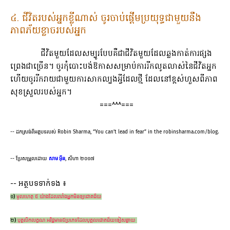
៤. ជីវិតរបស់អ្នកខ្លីណាស់ ចូរចាប់ផ្តើមប្រយុទ្ធជាមួយនឹង
ភាពភ័យខ្លាចរបស់អ្នក
ជីវិតមួយដែលសម្បូរបែប​គឺជាជីវិតមួយដែល​ឆ្លងកាត់ការផ្សង
ព្រេង​ជាច្រើន។ ចូរកុំបោះបង់​ឱកាសសម្រាប់ការរីកលូតលាស់​នៃជីវិតអ្នក
ហើយចូររីករាយ​ជាមួយការសាកល្បង​អ្វីដែលថ្មី ដែលនៅខ្ពស់ហួស​ពីភាព
សុខស្រួល​របស់អ្នក។
===^^^===
-- ដកស្រង់ពីអត្ថបទរបស់ Robin Sharma, “You can’t lead in fear” in the robinsharma.com/blog.
-- ប្រែសម្រួលដោយ
សាម អ៊ីន
, សីហា ២០១៧
-- អត្ថបទទាក់ទង ៖
១)
មូលហេតុ​ ៥ យ៉ាងដែលរារាំងអ្នកមិនឲ្យជោគជ័យ
២)
បុគ្គលិកលក្ខណៈអវិជ្ជមាន៥ប្រភេទដែលបុគ្គលជោគជ័យចៀសឆ្ងាយ