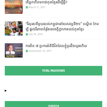
តើអ្នកកើតមកជាកូនខ្មែរដើម្បីអ្វី?
March 11, 2017
“វីរបុរសទីមួយរបស់កម្ពុជានៅសតវត្សទី២១” បណ្ឌិត កែម
ឡី​ ផ្តល់វីរភាពគំរូនៃសេចក្តីក្លាហានដល់កូនខ្មែរ
July 18, 2016
ការពិត ៧ ប្រការអំពីជីវិតដែលខ្ញុំគួរដឹងយូរហើយ
September 29, 2017
TOTAL PAGEVIEWS
ប្រធានបទ