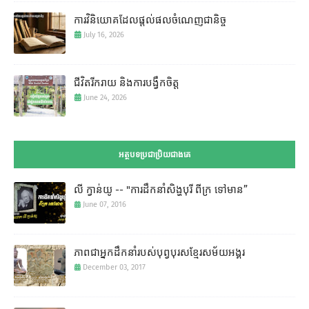
ការវិនិយោគដែលផ្តល់ផលចំណេញជានិច្ច
July 16, 2026
ជីវិតរីករាយ និងការបង្វឹកចិត្ត
June 24, 2026
អត្ថបទប្រជាប្រិយជាងគេ
លី ក្វាន់យូ -- "ការដឹកនាំសិង្ហបុរី ពីក្រ ទៅមាន”
June 07, 2016
ភាពជាអ្នកដឹកនាំរបស់បុព្វបុរសខ្មែរសម័យអង្គរ
December 03, 2017