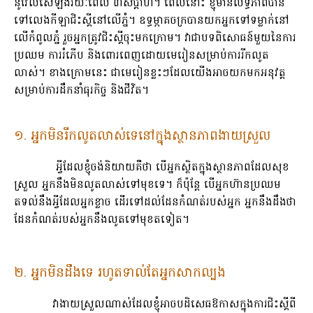
នូវែលសេឡង់​រយៈពេល ៣សប្តាហ៍។ ពេលនោះ ខ្ញុំមានលទ្ធភាពបាន
ទៅ​លេងកីឡាជិះស្គីនៅ​លើភ្នំ។ ឧទ្ធម្ភាគចក្រ​បានយកអ្នក​ទៅទម្លាក់នៅ​
លើកំពូលភ្នំ រួចអ្នកត្រូវជិះស្គី​ចុះមកក្រោម។ វាជាបទពិសោធន៍​មួយ​នៃការ
ប្រឈម ការរំភើប និងពោរពេញដោយ​មេរៀនសម្រាប់​ការរីកលូត
លាស់។ ខាងក្រោមនេះ ជាមេរៀនខ្លះៗ​ដែលយើងអាចយក​មកអនុវត្ត
សម្រាប់ការ​ដឹកនាំធុរកិច្ច និងជីវិត។
១. អ្នកមិនរីកលូតលាស់ទេនៅក្នុងស្ថានភាពងាយស្រួល
អ្វីដែលខ្ញុំចង់និយាយគឺថា បើអ្នកស្ថិតក្នុងស្ថានភាពដែលសុខ
ស្រួល អ្នកនឹង​មិនលូតលាស់​ទៅមុខទេ។ ក៏ប៉ុន្តែ បើអ្នកហ៊ានប្រឈម​
តទល់នឹងអ្វីដែល​អ្នកខ្លាច ដើរទៅដល់ដែន​កំណត់​របស់អ្នក អ្នកនឹងដឹងថា
ដែនកំណត់របស់​អ្នកនឹងលូតទៅ​មុខតទៀត។
២. អ្នកមិនដឹងទេ រហូតទាល់តែអ្នកសាកល្បង
វាងាយស្រួលណាស់ដែលខ្ញុំអាចបដិសេធឱកាស​ក្នុងការជិះស្គីពី​