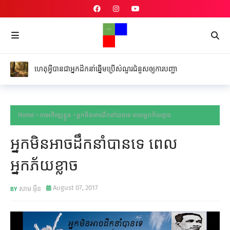
ហេតុអ្វីបានជាអ្នកដឹកនាំឆ្នើមប្រើសំណួរជំនួសឲ្យការបញ្ជា
Home
ការអភិវឌ្ឍខ្លួន
អ្នកមិនអាចដឹកនាំបានទេ ពេលអ្នកភ័យខ្លាច
អ្នកមិនអាចដឹកនាំបានទេ ពេល
អ្នកភ័យខ្លាច
August 07, 2017
សាម អ៊ីន