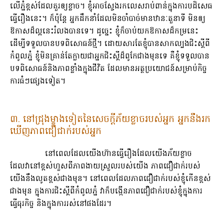
លើភ្នំខ្ពស់ដែល​គួរឲ្យខ្លាច។ ខ្ញុំអាចស្វែងរកលេសរាប់ពាន់​ក្នុងការបដិសេធ
ធ្វើរឿងនេះ។ ក៏ប៉ុន្តែ អ្នកដឹកនាំដែលមិនចាំបាច់​មានឋានៈតួនាទី​ មិនឲ្យ
ឱកាសដ៏ល្អ​នេះរំលងបានទេ។ ដូច្នេះ ខ្ញុំក៏ចាប់យកឱកាសដ៏កម្រ​នេះ
ដើម្បីទទួលបាន​បទពិសោធន៍ថ្មី។ ដោយសារតែខ្ញុំបានសាកល្បង​ជិះស្គីពី
កំពូលភ្នំ ខ្ញុំមិនគ្រាន់តែ​ក្លាយជាអ្នកជិះស្គី​ដ៏ពូកែជាងមុនទេ គឺខ្ញុំទទួលបាន​
បទពិសោធន៍​និងភាពខ្លាំង​ក្នុងជីវិត ដែលមានអត្ថប្រយោជន៍​សម្រាប់កិច្ច
ការធំៗផ្សេងទៀត។
៣. នៅជ្រុងម្ខាងទៀតនៃសេចក្តីភ័យខ្លាចរបស់អ្នក អ្នកនឹងរក
ឃើញភាពជឿជាក់របស់អ្នក
នៅពេលដែលយើងហ៊ានធ្វើរឿង​ដែលយើងភ័យខ្លាច
ដែលវានៅខ្ពស់ហួស​ពីភាព​ងាយស្រួល​របស់យើង ភាពជឿជាក់របស់
យើង​នឹងលូតខ្ពស់​ជាងមុន។ នៅពេលដែលភាព​ជឿជាក់​របស់ខ្ញុំកើនខ្ពស់​
ជាងមុន ក្នុងការជិះស្គី​ពីកំពូលភ្នំ វាក៏បង្កើនភាពជឿជាក់​របស់ខ្ញុំក្នុងការ
ធ្វើធុរកិច្ច និងក្នុងការរស់​នៅផងដែរ។