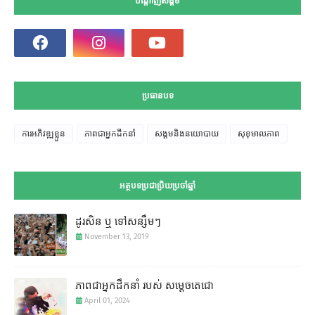
បណ្តាញសង្គម
ប្រធានបទ
ការអភិវឌ្ឍខ្លួន
ភាពជាអ្នកដឹកនាំ
សង្គមនិងនយោបាយ
សុខុមាលភាព
អត្ថបទប្រជាប្រិយប្រចាំឆ្នាំ
ដូរសិន ឬ ទៅសន្សឹមៗ
November 13, 2019
ភាពជាអ្នកដឹកនាំ របស់ សម្តេចតេជោ
April 01, 2024