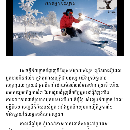
សេចក្តីភ័យខ្លាចបំផ្លាញជីវិតស្រស់ថ្លារបស់អ្នក ច្រើនជាងអ្វីដែល
អ្នកអាចគិតដល់។ ក្នុងគុណសម្បត្តិជាមនុស្ស យើងគ្រប់គ្នាមាន
សក្តានុពល ក្លាយជាអ្នកដឹកនាំដោយមិន​ចាំបាច់មានឋានៈ​តួនាទី ហើយ
អាចសម្រេចកិច្ចការធំៗ ដែលជួយជំរុញទឹកចិត្តអ្នក​នៅជុំវិញយើង
តាមរយៈភាពជាគំរូឈានមុខរបស់យើង។ ក៏ប៉ុន្តែ សំឡេងភ័យខ្លាច ដែល
បន្លឺតិចៗ ចេញពីគំនិត​របស់អ្នក រារាំងអ្នក​មិនឲ្យហ៊ានធ្វើកិច្ចការ​ធំៗ
ទាំងឡាយដែល​អ្នកចង់សាកល្បង។
កាលពីឆ្នាំមុន ខ្ញុំមានឱកាសបាន​ទៅកំសាន្តនៅ​ប្រទេស