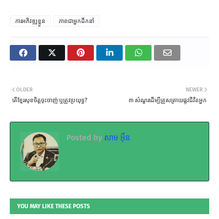
ការអភិវឌ្ឍខ្លួន
ភាពជាអ្នកដឹកនាំ
OLDER
NEWER
តើខ្មែរសុខចិត្តចុះចាញ់ ឬត្រូវប្រយុទ្ធ?
៣ សំណួរដើម្បីត្រួសត្រាយផ្លូវជីវិតអ្នក
Posted by
សាម អ៊ីន
YOU MAY LIKE THESE POSTS