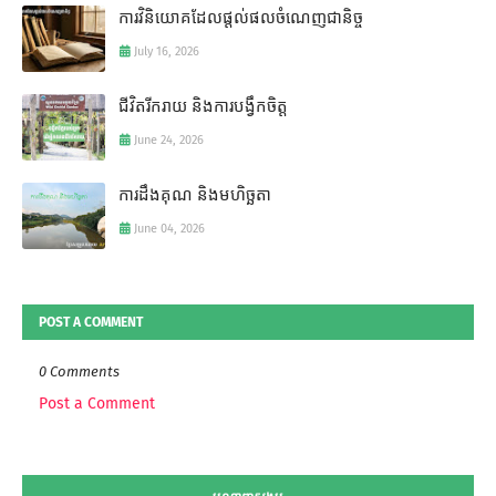
ការវិនិយោគដែលផ្តល់ផលចំណេញជានិច្ច
July 16, 2026
ជីវិតរីករាយ និងការបង្វឹកចិត្ត
June 24, 2026
ការដឹងគុណ និងមហិច្ឆតា
June 04, 2026
POST A COMMENT
0 Comments
Post a Comment