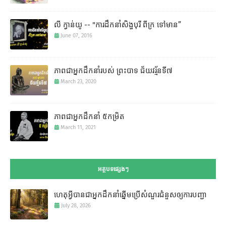
លី ក្វាន់យូ -- "ការដឹកនាំសិង្ហបុរី ពីក្រ ទៅមាន”
June 07, 2016
ភាពជាអ្នកដឹកនាំរបស់ ព្រះបាទ ជ័យវរ្ម័នទី៧
March 23, 2020
ភាពជាអ្នកដឹកនាំ ៥កម្រិត
March 11, 2021
អត្ថបទផ្សេងៗ
ហេតុអ្វីបានជាអ្នកដឹកនាំឆ្នើមប្រើសំណួរជំនួសឲ្យការបញ្ជា
July 28, 2026