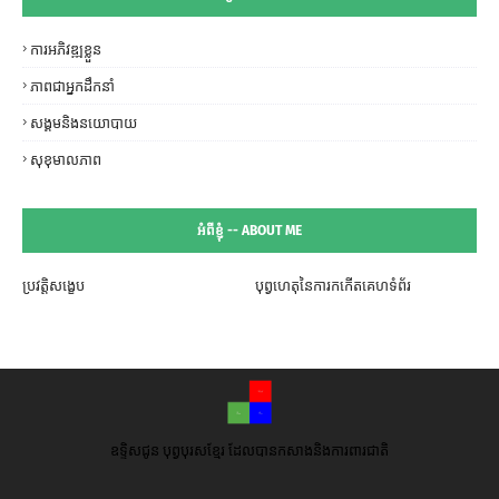
ការអភិវឌ្ឍខ្លួន
ភាពជាអ្នកដឹកនាំ
សង្គមនិងនយោបាយ
សុខុមាលភាព
អំពីខ្ញុំ -- ABOUT ME
ប្រវត្តិសង្ខេប
បុព្វហេតុនៃការកកើតគេហទំព័រ
ឧទ្ទិសជូន បុព្វបុរសខ្មែរ ដែលបានកសាងនិងការពារជាតិ