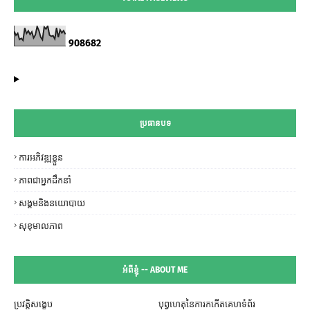
9
0
8
6
8
2
ប្រធានបទ
ការអភិវឌ្ឍខ្លួន
ភាពជាអ្នកដឹកនាំ
សង្គមនិងនយោបាយ
សុខុមាលភាព
អំពីខ្ញុំ -- ABOUT ME
ប្រវត្តិសង្ខេប
បុព្វហេតុនៃការកកើតគេហទំព័រ