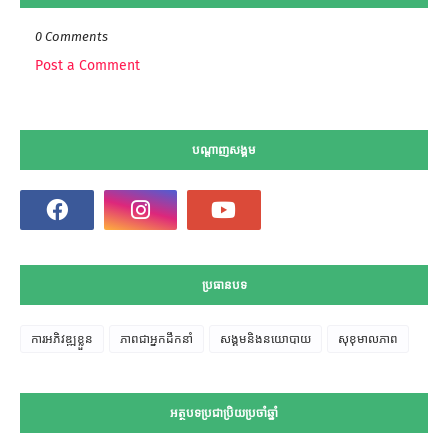
0 Comments
Post a Comment
បណ្តាញសង្គម
ប្រធានបទ
ការអភិវឌ្ឍខ្លួន
ភាពជាអ្នកដឹកនាំ
សង្គមនិងនយោបាយ
សុខុមាលភាព
អត្ថបទប្រជាប្រិយប្រចាំឆ្នាំ