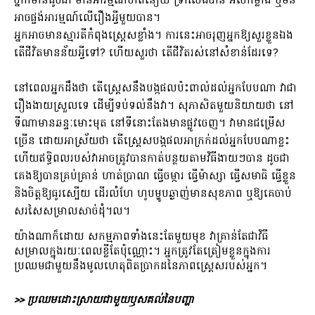
ថ្នាក់មានដូចជា​ មានអារម្មណ៍ហត់នឿយ ទ្រាំលែងបាន អស់កម្លាំង ឬមិន
អាចផ្ចង់អារម្មណ៍លើរឿងអ្វីមួយបាន។
អ្នកអាចមានស្មារតីកំពុងស្រ្តេសខ្លាំង។ ការនេះអាចរុញអ្នកឱ្យសួរខ្លួនឯង
តើជីវិតមានន័យអ្វីទៅ? ហើយសួរថា តើជីវិតរស់នៅសំខាន់ដែរទេ?
នៅពេលអ្នកដឹងថា តើស្រ្តេសនឹងបង្កផលប៉ះពាល់ដល់អ្នកបែបណា វាជា
រឿងងាយស្រួលទេ ដើម្បីទប់ទល់នឹងវា។ សុភាសិតមួយនិយាយថា នៅ
ទីណាមានឆន្ទៈមោះមុត នៅទីនោះតែងមានផ្លូវចេញ។ វាមានជម្រើស
ច្រើន ដោយអាស្រ័យថា តើស្រ្តេសបង្កផលអាក្រក់ដល់អ្នកបែបណាខ្លះ
ហើយឥទ្ធិពលរបស់វាអាចត្រូវបានកាត់បន្ថយតាមវិធីងាយៗបាន ដូចជា
គេងឱ្យបានគ្រប់គ្រាន់ ហាត់ប្រាណ ធ្វើចម្ការ ធ្វើម៉ាស្សា ធ្វើសមាធិ ធ្វើខ្លួន
និងចិត្តឱ្យធូរស្បើយ ដើរលំហែ ហូបម្ហូបឆ្ងាញ់មានសុខភាព ឬឱ្យគេចាប់
សរសៃសម្រាលសាច់ដុំ។ល។
យ៉ាងណាក៏ដោយ សកម្មភាពទាំងនេះតែមួយមុខ វាគ្រាន់តែជាវិធី
សម្រាលក្នុងរយៈពេលខ្លីតែប៉ុណ្ណោះ។ អ្នកត្រូវតែត្រៀមខ្លួនក្នុងការ
ប្រឈមជាមួយនឹងមូលហេតុពិតប្រាកដនៃភាពស្រ្តេសរបស់អ្នក។
>> ប្រឈមដោះស្រាយជាមួយឫសគល់នៃបញ្ហា