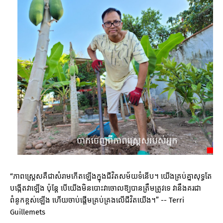
“ភាពស្រ្តេសគឺជាសំរាមកើតឡើងក្នុងជីវិតសម័យទំនើប។ យើងគ្រប់គ្នាសុទ្ធតែ
បង្កើតវាឡើង ប៉ុន្តែ បើយើងមិនបោះវាចោលឱ្យបានត្រឹមត្រូវទេ វានឹងគរជា
ពំនូកខ្ពស់ឡើង ហើយចាប់ផ្តើមគ្រប់គ្រងលើជីវិតយើង។” -- Terri
Guillemets