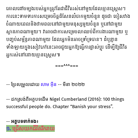
គោលដៅចម្បងរបស់អ្នកត្រូវតែជាជីវិតរស់នៅមួយដែលគ្មានស្រ្តេស។
ការនេះទាមទារការសម្រេចចិត្តដ៏សែនលំបាកមួយចំនួន ដូចជា ចៀសវាង
ចំណាយពេលនិងថាមពលនៅជាមួយមនុស្សមួយចំនួន ឬនៅជាមួយ
ស្ថានភាពណាមួយ។ វាអាចជាការសម្រេចលាឈប់ពីការងារណាមួយ ឬ
បញ្ចប់សម្ព័ន្ធភាពណាមួយ ដែលអ្នកមិនអាចទ្រាំទ្របាន។ ដំបូន្មាន
ទាំងឡាយក្នុងសៀវភៅនេះអាចជួយអ្នកឱ្យធ្វើការផ្លាស់ប្តូរ ដើម្បីឱ្យជីវិត
អ្នករស់នៅដោយគ្មានស្រ្តេស៕
===^^^===   
-- ប្រែសម្រួលដោយ
សាម អុីន
-- មីនា ២០២២
-- ដកស្រង់ពីអត្ថបទដើម Nigel Cumberland (2016): 100 things
successful people do. Chapter “Banish your stress”.
--
អត្ថបទទាក់ទង
៖
១.
ជ្រើសយកជីវិតរីករាយ