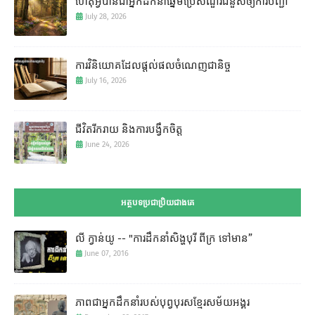
ហេតុអ្វីបានជាអ្នកដឹកនាំឆ្នើមប្រើសំណួរជំនួសឲ្យការបញ្ជា
July 28, 2026
ការវិនិយោគដែលផ្តល់ផលចំណេញជានិច្ច
July 16, 2026
ជីវិតរីករាយ និងការបង្វឹកចិត្ត
June 24, 2026
អត្ថបទប្រជាប្រិយជាងគេ
លី ក្វាន់យូ -- "ការដឹកនាំសិង្ហបុរី ពីក្រ ទៅមាន”
June 07, 2016
ភាពជាអ្នកដឹកនាំរបស់បុព្វបុរសខ្មែរសម័យអង្គរ