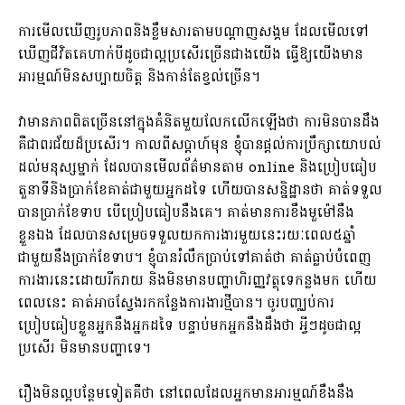
ការមើលឃើញរូបភាពនិងខ្លឹមសារតាមបណ្តាញសង្គម ដែលមើលទៅ
ឃើញជីវិតគេហាក់បីដូចជាល្អប្រសើរច្រើនជាងយើង ធ្វើឱ្យយើងមាន
អារម្មណ៍មិនសប្បាយចិត្ត និងកាន់តែខ្វល់ច្រើន។
វាមានភាពពិតច្រើននៅក្នុងគំនិតមួយលែកលើកឡើងថា ការមិនបានដឹង
គឺជាពរជ័យដ៏ប្រសើរ។ កាលពីសប្តាហ៍មុន ខ្ញុំបានផ្តល់ការប្រឹក្សាយោបល់
ដល់មនុស្សម្នាក់ ដែលបានមើលព័ត៌មានតាម​ online និងប្រៀបធៀប
តួនាទីនិងប្រាក់ខែគាត់ជាមួយអ្នកដទៃ ហើយបានសន្និដ្ឋានថា គាត់ទទួល
បានប្រាក់ខែទាប បើប្រៀបធៀបនឹងគេ។ គាត់មានការខឹងមួម៉ៅនឹង
ខ្លួនឯង ដែលបានសម្រេចទទួលយកការងារមួយនេះរយៈពេល៥ឆ្នាំ
ជាមួយនឹងប្រាក់ខែទាប។ ខ្ញុំបានរំលឹកប្រាប់ទៅគាត់ថា គាត់ធ្លាប់បំពេញ
ការងារនេះដោយរីករាយ និងមិនមានបញ្ហាហិរញ្ញវត្ថុទេកន្លងមក ហើយ
ពេលនេះ គាត់អាចស្វែងរកកន្លែងការងារថ្មីបាន។ ចូរបញ្ឈប់ការ
ប្រៀបធៀបខ្លួនអ្នកនឹងអ្នកដទៃ បន្ទាប់មកអ្នកនឹងដឹងថា អ្វីៗដូចជាល្អ
ប្រសើរ មិនមានបញ្ហាទេ។​
រឿងមិនល្អបន្ថែមទៀតគឺថា នៅពេលដែលអ្នកមានអារម្មណ៍ខឹងនឹង